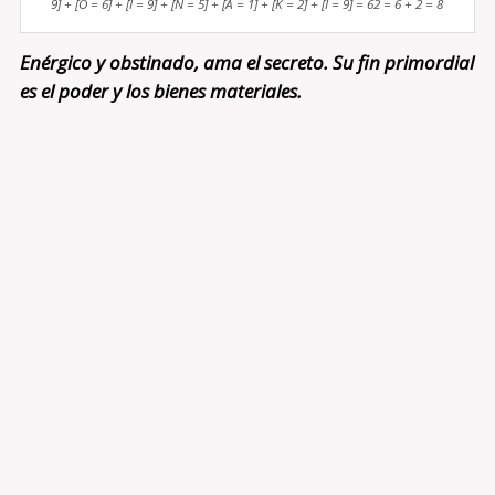
9] + [O = 6] + [I = 9] + [N = 5] + [A = 1] + [K = 2] + [I = 9] = 62 = 6 + 2 = 8
Enérgico y obstinado, ama el secreto. Su fin primordial
es el poder y los bienes materiales.