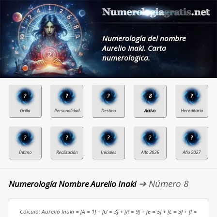
Numerología del nombre
Aurelio Inaki. Carta
numerologica.
?
?
?
8
?
?
?
?
?
?
➔ Número 8
Numerología Nombre Aurelio Inaki
Cálculo: Aurelio Inaki = [A = 1] + [U = 3] + [R = 9] + [E = 5] + [L = 3] + [I =