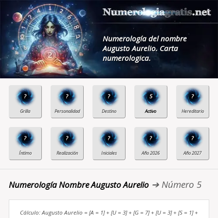
Numerología del nombre
Augusto Aurelio. Carta
numerologica.
?
?
?
5
?
?
?
?
?
?
➔ Número 5
Numerología Nombre Augusto Aurelio
Cálculo: Augusto Aurelio = [A = 1] + [U = 3] + [G = 7] + [U = 3] + [S = 1] +