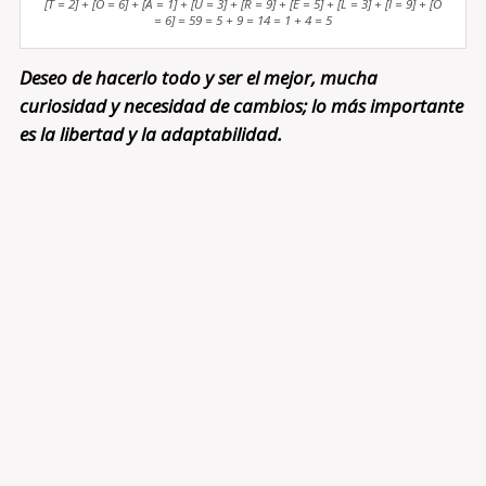
[T = 2] + [O = 6] + [A = 1] + [U = 3] + [R = 9] + [E = 5] + [L = 3] + [I = 9] + [O
= 6] = 59 = 5 + 9 = 14 = 1 + 4 = 5
Deseo de hacerlo todo y ser el mejor, mucha
curiosidad y necesidad de cambios; lo más importante
es la libertad y la adaptabilidad.