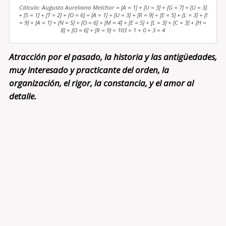
Cálculo: Augusto Aureliano Melchor = [A = 1] + [U = 3] + [G = 7] + [U = 3]
+ [S = 1] + [T = 2] + [O = 6] + [A = 1] + [U = 3] + [R = 9] + [E = 5] + [L = 3] + [I
= 9] + [A = 1] + [N = 5] + [O = 6] + [M = 4] + [E = 5] + [L = 3] + [C = 3] + [H =
8] + [O = 6] + [R = 9] = 103 = 1 + 0 + 3 = 4
Atracción por el pasado, la historia y las antigüedades,
muy interesado y practicante del orden, la
organización, el rigor, la constancia, y el amor al
detalle.