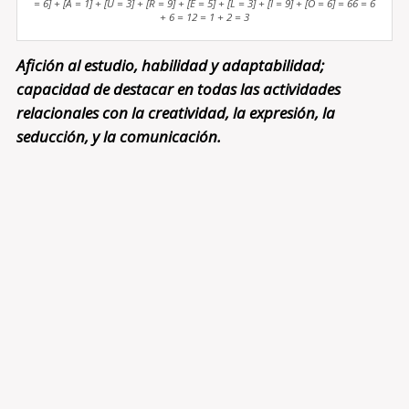
= 6] + [A = 1] + [U = 3] + [R = 9] + [E = 5] + [L = 3] + [I = 9] + [O = 6] = 66 = 6
+ 6 = 12 = 1 + 2 = 3
Afición al estudio, habilidad y adaptabilidad;
capacidad de destacar en todas las actividades
relacionales con la creatividad, la expresión, la
seducción, y la comunicación.