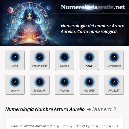
Numerología del nombre Arturo
Aurelio. Carta numerologica.
?
?
?
3
?
?
?
?
?
?
➔ Número 3
Numerología Nombre Arturo Aurelio
Cálculo: Arturo Aurelio = [A = 1] + [R = 9] + [T = 2] + [U = 3] + [R = 9] + [O