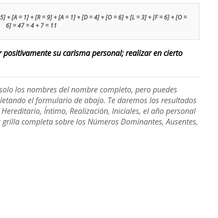
 + [A = 1] + [R = 9] + [A = 1] + [D = 4] + [O = 6] + [L = 3] + [F = 6] + [O =
6] = 47 = 4 + 7 = 11
ar positivamente su carisma personal; realizar en cierto
e solo los nombres del nombre completo, pero puedes
etando el formulario de abajo. Te daremos los resultados
ereditario, Íntimo, Realización, Iniciales, el año personal
a grilla completa sobre los Números Dominantes, Ausentes,