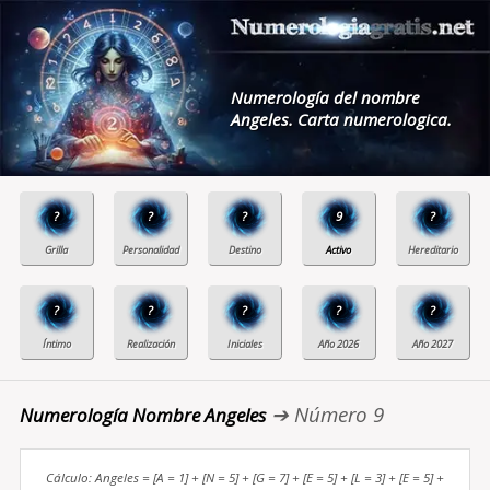
Numerología del nombre
Angeles. Carta numerologica.
?
?
?
9
?
?
?
?
?
?
➔ Número 9
Numerología Nombre Angeles
Cálculo: Angeles = [A = 1] + [N = 5] + [G = 7] + [E = 5] + [L = 3] + [E = 5] +