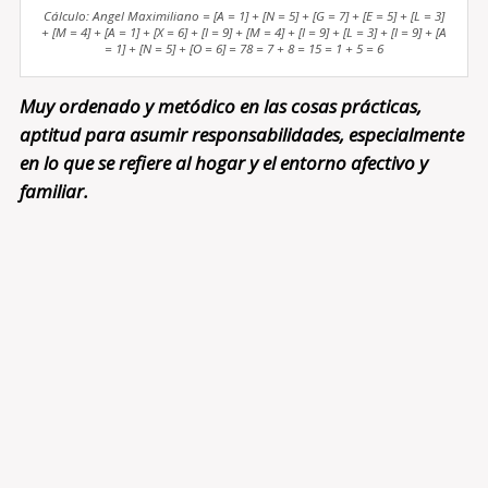
Cálculo: Angel Maximiliano = [A = 1] + [N = 5] + [G = 7] + [E = 5] + [L = 3]
+ [M = 4] + [A = 1] + [X = 6] + [I = 9] + [M = 4] + [I = 9] + [L = 3] + [I = 9] + [A
= 1] + [N = 5] + [O = 6] = 78 = 7 + 8 = 15 = 1 + 5 = 6
Muy ordenado y metódico en las cosas prácticas,
aptitud para asumir responsabilidades, especialmente
en lo que se refiere al hogar y el entorno afectivo y
familiar.