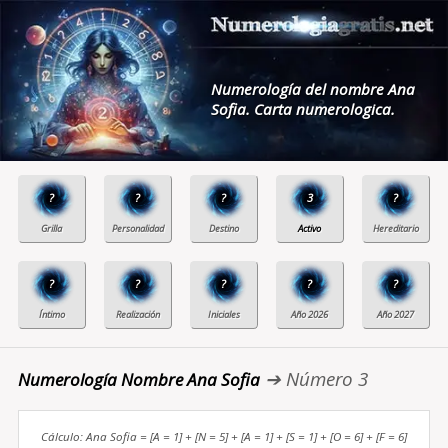
Numerología del nombre Ana
Sofia. Carta numerologica.
?
?
?
3
?
?
?
?
?
?
➔ Número 3
Numerología Nombre Ana Sofia
Cálculo: Ana Sofia = [A = 1] + [N = 5] + [A = 1] + [S = 1] + [O = 6] + [F = 6]