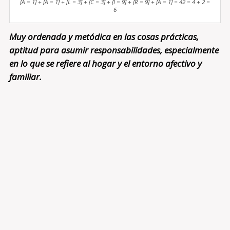
[A = 1] + [A = 1] + [L = 3] + [C = 3] + [I = 9] + [R = 9] + [A = 1] = 42 = 4 + 2 =
6
Muy ordenada y metódica en las cosas prácticas,
aptitud para asumir responsabilidades, especialmente
en lo que se refiere al hogar y el entorno afectivo y
familiar.