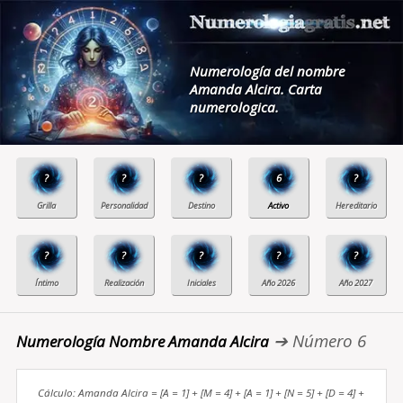
Numerología del nombre
Amanda Alcira. Carta
numerologica.
?
?
?
6
?
?
?
?
?
?
➔ Número 6
Numerología Nombre Amanda Alcira
Cálculo: Amanda Alcira = [A = 1] + [M = 4] + [A = 1] + [N = 5] + [D = 4] +