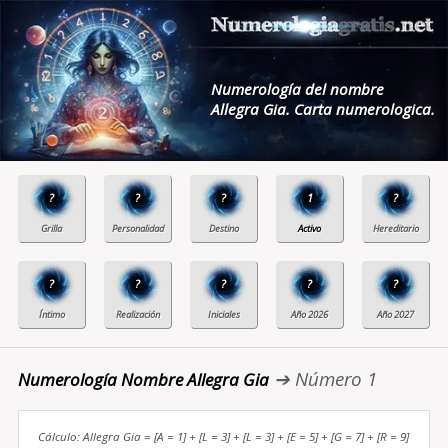
Numerología del nombre
Allegra Gia. Carta numerologica.
?
?
?
1
?
?
?
?
?
?
➔ Número 1
Numerología Nombre Allegra Gia
Cálculo: Allegra Gia = [A = 1] + [L = 3] + [L = 3] + [E = 5] + [G = 7] + [R = 9]