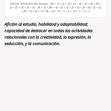
Cálculo: Alhondra Me Exenya = [A = 1] + [L = 3] + [H = 8] + [O = 6] + [N =
5] + [D = 4] + [R = 9] + [A = 1] + [M = 4] + [E = 5] + [E = 5] + [X = 6] + [E = 5]
+ [N = 5] + [Y = 7] + [A = 1] = 75 = 7 + 5 = 12 = 1 + 2 = 3
Afición al estudio, habilidad y adaptabilidad;
capacidad de destacar en todas las actividades
relacionales con la creatividad, la expresión, la
seducción, y la comunicación.