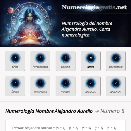
Numerología del nombre
Alejandro Aurelio. Carta
numerologica.
?
?
?
8
?
?
?
?
?
?
➔ Número 8
Numerología Nombre Alejandro Aurelio
Cálculo: Alejandro Aurelio = [A = 1] + [L = 3] + [E = 5] + [J = 1] + [A = 1] +