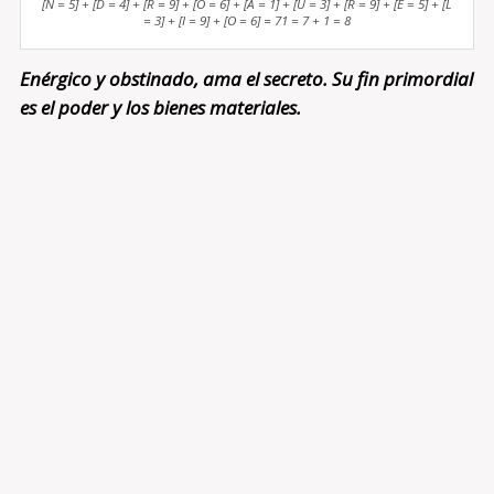
[N = 5] + [D = 4] + [R = 9] + [O = 6] + [A = 1] + [U = 3] + [R = 9] + [E = 5] + [L
= 3] + [I = 9] + [O = 6] = 71 = 7 + 1 = 8
Enérgico y obstinado, ama el secreto. Su fin primordial
es el poder y los bienes materiales.