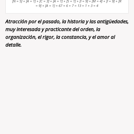
[N = 5] + [A = 1] + [C = 3] + [A = 1] + [S = 1] + [I = 9] + [M = 4] + [I = 9] + [R
= 9] + [A = 1] = 67 = 6 + 7 = 13 = 1 + 3 = 4
Atracción por el pasado, la historia y las antigüedades,
muy interesada y practicante del orden, la
organización, el rigor, la constancia, y el amor al
detalle.