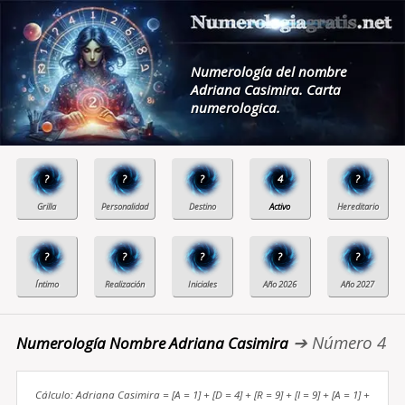
Numerología del nombre
Adriana Casimira. Carta
numerologica.
?
?
?
4
?
?
?
?
?
?
➔ Número 4
Numerología Nombre Adriana Casimira
Cálculo: Adriana Casimira = [A = 1] + [D = 4] + [R = 9] + [I = 9] + [A = 1] +