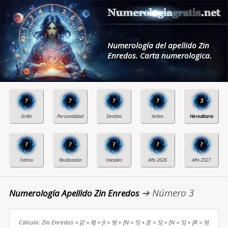
Numerología del apellido Zin
Enredos. Carta numerologica.
?
?
?
?
3
?
?
?
?
?
➔ Número 3
Numerología Apellido Zin Enredos
Cálculo: Zin Enredos = [Z = 8] + [I = 9] + [N = 5] + [E = 5] + [N = 5] + [R = 9]