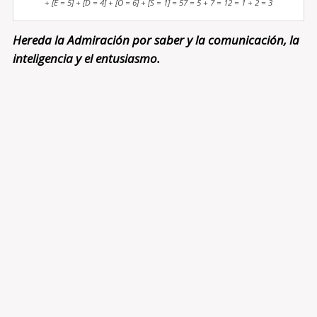
+ [E = 5] + [D = 4] + [O = 6] + [S = 1] = 57 = 5 + 7 = 12 = 1 + 2 = 3
Hereda la Admiración por saber y la comunicación, la
inteligencia y el entusiasmo.