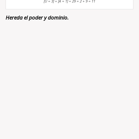
[U = 3] + [A = 1] = 29 = 2 + 9 = 11
Hereda el poder y dominio.