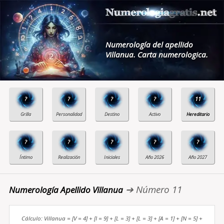
Numerología del apellido
Villanua. Carta numerologica.
?
?
?
?
11
?
?
?
?
?
➔ Número 11
Numerología Apellido Villanua
Cálculo: Villanua = [V = 4] + [I = 9] + [L = 3] + [L = 3] + [A = 1] + [N = 5] +