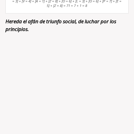
= 3] + [V = 4] + [A = 1] + [Z = 8] + [O = 6] + [L = 3] + [O = 6] + [P = 7] + [E =
5] + [Z = 8] = 71 = 7 + 1 = 8
Hereda el afán de triunfo social, de luchar por los
principios.