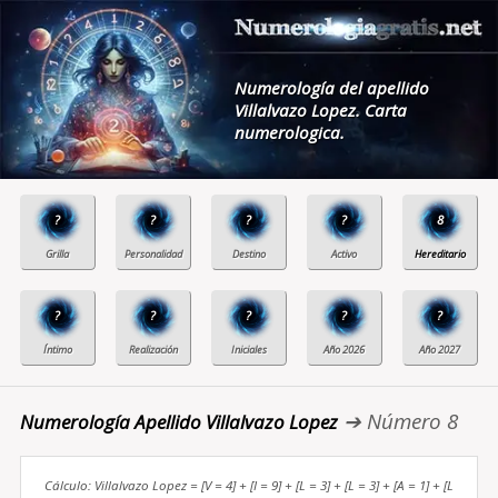
Numerología del apellido
Villalvazo Lopez. Carta
numerologica.
?
?
?
?
8
?
?
?
?
?
➔ Número 8
Numerología Apellido Villalvazo Lopez
Cálculo: Villalvazo Lopez = [V = 4] + [I = 9] + [L = 3] + [L = 3] + [A = 1] + [L