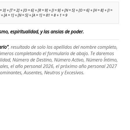
 3] + [T = 2] + [O = 6] + [R = 9] + [I = 9] + [N = 5] + [O = 6] + [H = 8] + [I =
] + [A = 1] + [N = 5] + [A = 1] = 81 = 8 + 1 = 9
smo, espiritualidad, y las ansias de poder.
ario"
, resultado de solo los apellidos del nombre completo,
úmeros completando el formulario de abajo. Te daremos
alidad, Número de Destino, Número Activo, Número Íntimo,
ales, el año personal 2026, el próximo año personal 2027
Dominantes, Ausentes, Neutros y Excesivos.