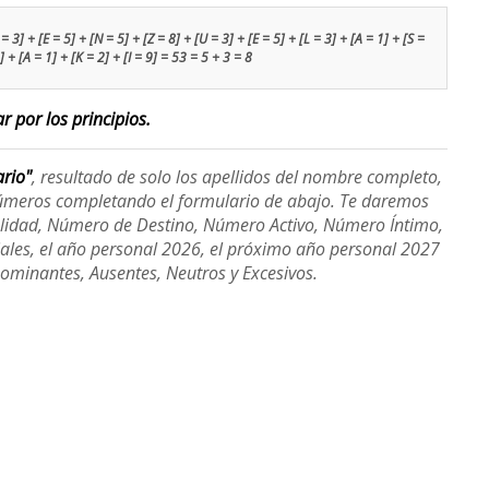
 3] + [E = 5] + [N = 5] + [Z = 8] + [U = 3] + [E = 5] + [L = 3] + [A = 1] + [S =
] + [A = 1] + [K = 2] + [I = 9] = 53 = 5 + 3 = 8
r por los principios.
ario"
, resultado de solo los apellidos del nombre completo,
úmeros completando el formulario de abajo. Te daremos
alidad, Número de Destino, Número Activo, Número Íntimo,
ales, el año personal 2026, el próximo año personal 2027
Dominantes, Ausentes, Neutros y Excesivos.