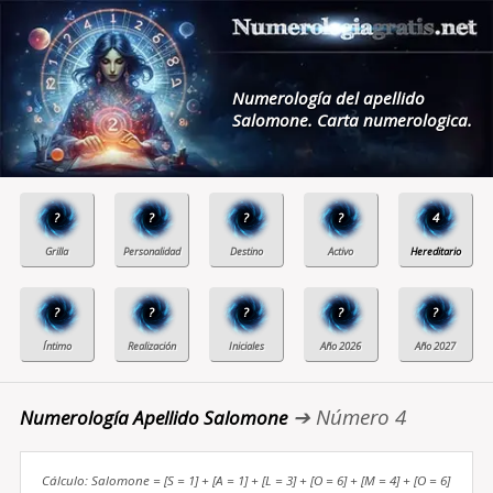
Numerología del apellido
Salomone. Carta numerologica.
?
?
?
?
4
?
?
?
?
?
➔ Número 4
Numerología Apellido Salomone
Cálculo: Salomone = [S = 1] + [A = 1] + [L = 3] + [O = 6] + [M = 4] + [O = 6]