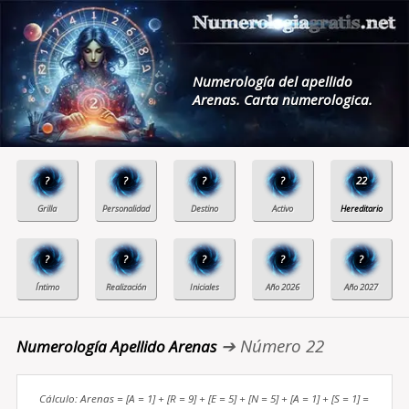
Numerología del apellido
Arenas. Carta numerologica.
?
?
?
?
22
?
?
?
?
?
➔ Número 22
Numerología Apellido Arenas
Cálculo: Arenas = [A = 1] + [R = 9] + [E = 5] + [N = 5] + [A = 1] + [S = 1] =