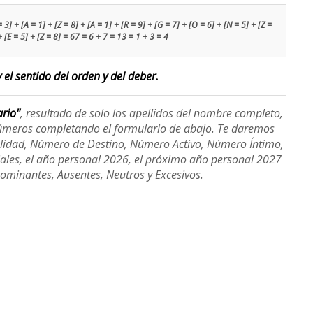
3] + [A = 1] + [Z = 8] + [A = 1] + [R = 9] + [G = 7] + [O = 6] + [N = 5] + [Z =
 + [E = 5] + [Z = 8] = 67 = 6 + 7 = 13 = 1 + 3 = 4
 el sentido del orden y del deber.
ario"
, resultado de solo los apellidos del nombre completo,
úmeros completando el formulario de abajo. Te daremos
alidad, Número de Destino, Número Activo, Número Íntimo,
ales, el año personal 2026, el próximo año personal 2027
Dominantes, Ausentes, Neutros y Excesivos.