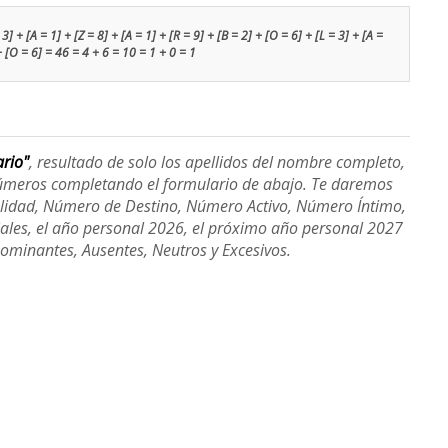
3] + [A = 1] + [Z = 8] + [A = 1] + [R = 9] + [B = 2] + [O = 6] + [L = 3] + [A =
+ [O = 6] = 46 = 4 + 6 = 10 = 1 + 0 = 1
ario"
, resultado de solo los apellidos del nombre completo,
úmeros completando el formulario de abajo. Te daremos
alidad, Número de Destino, Número Activo, Número Íntimo,
ales, el año personal 2026, el próximo año personal 2027
Dominantes, Ausentes, Neutros y Excesivos.