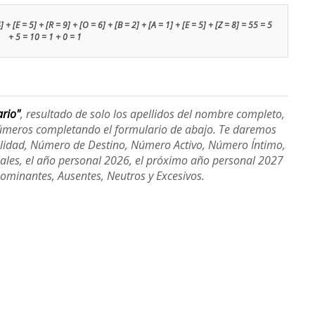
+ [E = 5] + [R = 9] + [O = 6] + [B = 2] + [A = 1] + [E = 5] + [Z = 8] = 55 = 5
+ 5 = 10 = 1 + 0 = 1
ario"
, resultado de solo los apellidos del nombre completo,
úmeros completando el formulario de abajo. Te daremos
alidad, Número de Destino, Número Activo, Número Íntimo,
ales, el año personal 2026, el próximo año personal 2027
Dominantes, Ausentes, Neutros y Excesivos.