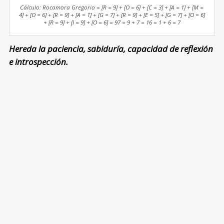
Cálculo: Rocamora Gregorio = [R = 9] + [O = 6] + [C = 3] + [A = 1] + [M =
4] + [O = 6] + [R = 9] + [A = 1] + [G = 7] + [R = 9] + [E = 5] + [G = 7] + [O = 6]
+ [R = 9] + [I = 9] + [O = 6] = 97 = 9 + 7 = 16 = 1 + 6 = 7
Hereda la paciencia, sabiduría, capacidad de reflexión
e introspección.