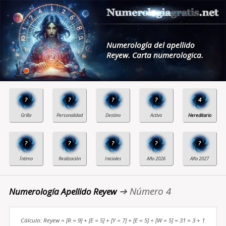
Numerología del apellido
Reyew. Carta numerologica.
?
?
?
?
4
?
?
?
?
?
➔ Número 4
Numerología Apellido Reyew
Cálculo: Reyew = [R = 9] + [E = 5] + [Y = 7] + [E = 5] + [W = 5] = 31 = 3 + 1