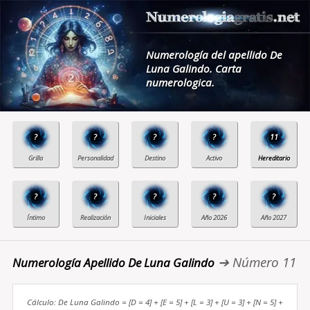
Numerología del apellido De
Luna Galindo. Carta
numerologica.
?
?
?
?
11
?
?
?
?
?
➔ Número 11
Numerología Apellido De Luna Galindo
Cálculo: De Luna Galindo = [D = 4] + [E = 5] + [L = 3] + [U = 3] + [N = 5] +