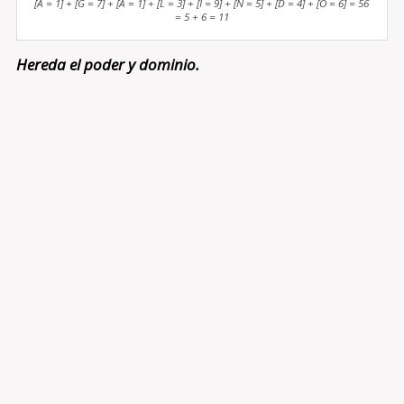
[A = 1] + [G = 7] + [A = 1] + [L = 3] + [I = 9] + [N = 5] + [D = 4] + [O = 6] = 56
= 5 + 6 = 11
Hereda el poder y dominio.