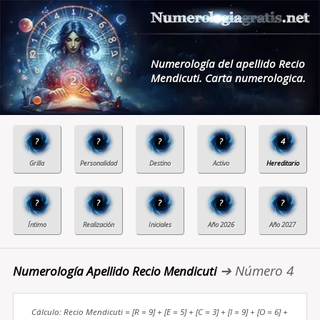
Numerología del apellido Recio
Mendicuti. Carta numerologica.
?
?
?
?
4
?
?
?
?
?
➔ Número 4
Numerología Apellido Recio Mendicuti
Cálculo: Recio Mendicuti = [R = 9] + [E = 5] + [C = 3] + [I = 9] + [O = 6] +