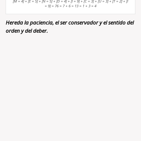
[M = 4] + [E = 5] + [N = 5] + [D = 4] + [I = 9] + [C = 3] + [U = 3] + [T = 2] + [I
= 9] = 76 = 7 + 6 = 13 = 1 + 3 = 4
Hereda la paciencia, el ser conservador y el sentido del
orden y del deber.