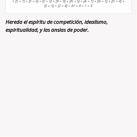
+ [S = 1] + [F = 6] + [E = 5] + [R = 9] + [N = 5] + [A = 1] + [N = 5] + [D = 4] +
[E = 5] + [Z = 8] = 81 = 8 + 1 = 9
Hereda el espíritu de competición, idealismo,
espiritualidad, y las ansias de poder.