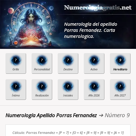
Numerología del apellido
Porras Fernandez. Carta
numerologica.
?
?
?
?
9
?
?
?
?
?
➔ Número 9
Numerología Apellido Porras Fernandez
Cálculo: Porras Fernandez = [P = 7] + [O = 6] + [R = 9] + [R = 9] + [A = 1]