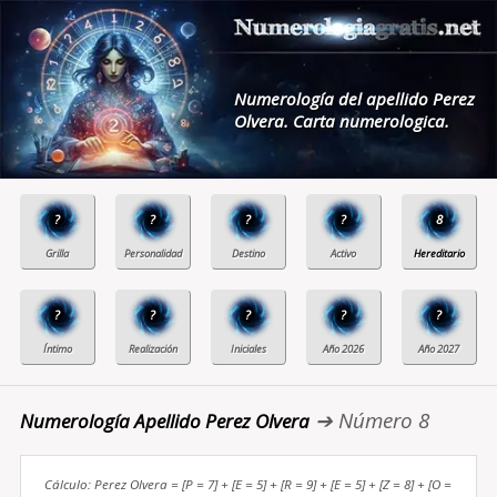
Numerología del apellido Perez
Olvera. Carta numerologica.
?
?
?
?
8
?
?
?
?
?
➔ Número 8
Numerología Apellido Perez Olvera
Cálculo: Perez Olvera = [P = 7] + [E = 5] + [R = 9] + [E = 5] + [Z = 8] + [O =