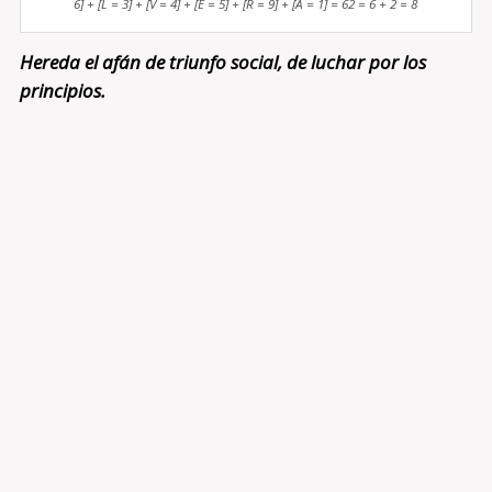
6] + [L = 3] + [V = 4] + [E = 5] + [R = 9] + [A = 1] = 62 = 6 + 2 = 8
Hereda el afán de triunfo social, de luchar por los
principios.