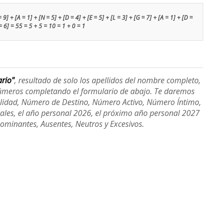
] + [A = 1] + [N = 5] + [D = 4] + [E = 5] + [L = 3] + [G = 7] + [A = 1] + [D =
= 6] = 55 = 5 + 5 = 10 = 1 + 0 = 1
ario"
, resultado de solo los apellidos del nombre completo,
úmeros completando el formulario de abajo. Te daremos
alidad, Número de Destino, Número Activo, Número Íntimo,
ales, el año personal 2026, el próximo año personal 2027
Dominantes, Ausentes, Neutros y Excesivos.