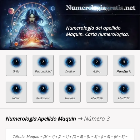
Numerología del apellido
Maquin. Carta numerologica.
?
?
?
?
3
?
?
?
?
?
➔ Número 3
Numerología Apellido Maquin
Cálculo: Maquin = [M = 4] + [A = 1] + [Q = 8] + [U = 3] + [I = 9] + [N = 5] =