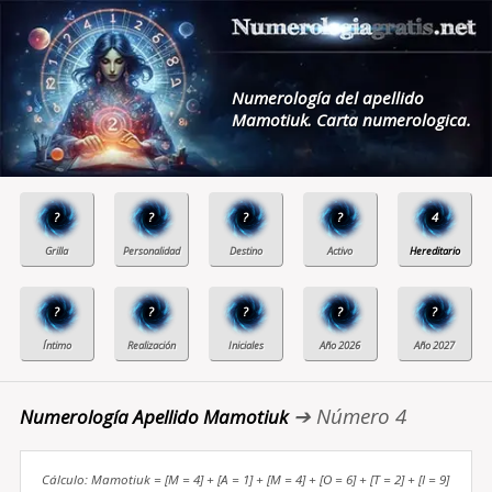
Numerología del apellido
Mamotiuk. Carta numerologica.
?
?
?
?
4
?
?
?
?
?
➔ Número 4
Numerología Apellido Mamotiuk
Cálculo: Mamotiuk = [M = 4] + [A = 1] + [M = 4] + [O = 6] + [T = 2] + [I = 9]