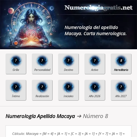
Numerología del apellido
Macaya. Carta numerologica.
?
?
?
?
8
?
?
?
?
?
➔ Número 8
Numerología Apellido Macaya
Cálculo: Macaya = [M = 4] + [A = 1] + [C = 3] + [A = 1] + [Y = 7] + [A = 1] =