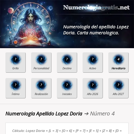
Numerología del apellido Lopez
Doria. Carta numerologica.
?
?
?
?
4
?
?
?
?
?
➔ Número 4
Numerología Apellido Lopez Doria
Cálculo: Lopez Doria = [L = 3] + [O = 6] + [P = 7] + [E = 5] + [Z = 8] + [D =