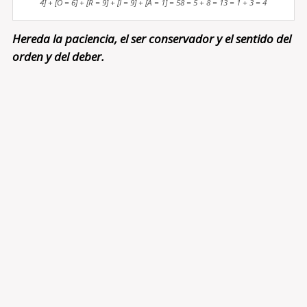
4] + [O = 6] + [R = 9] + [I = 9] + [A = 1] = 58 = 5 + 8 = 13 = 1 + 3 = 4
Hereda la paciencia, el ser conservador y el sentido del
orden y del deber.