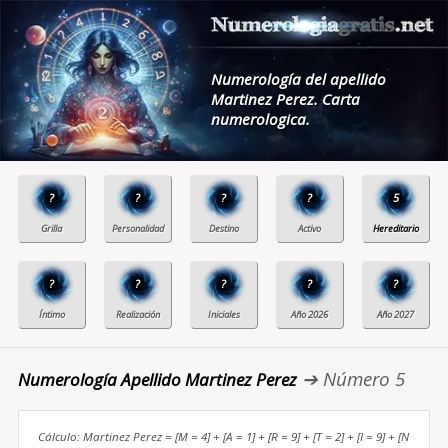
Numerología del apellido
Martinez Perez. Carta
numerologica.
?
?
?
?
5
?
?
?
?
?
➔ Número 5
Numerología Apellido Martinez Perez
Cálculo: Martinez Perez = [M = 4] + [A = 1] + [R = 9] + [T = 2] + [I = 9] + [N