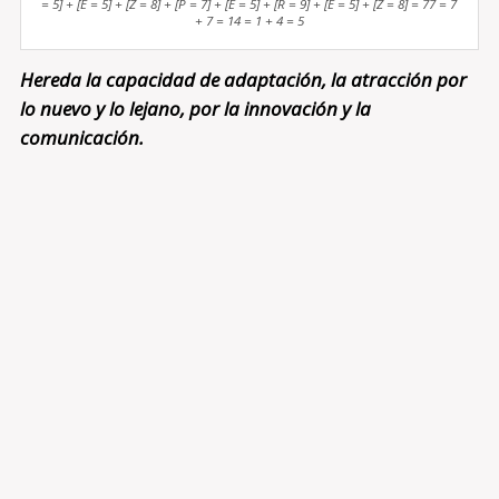
= 5] + [E = 5] + [Z = 8] + [P = 7] + [E = 5] + [R = 9] + [E = 5] + [Z = 8] = 77 = 7
+ 7 = 14 = 1 + 4 = 5
Hereda la capacidad de adaptación, la atracción por
lo nuevo y lo lejano, por la innovación y la
comunicación.