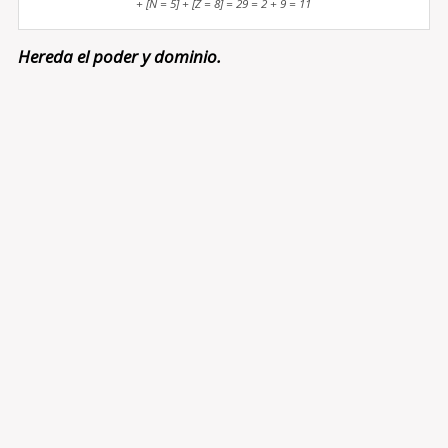
+ [N = 5] + [Z = 8] = 29 = 2 + 9 = 11
Hereda el poder y dominio.