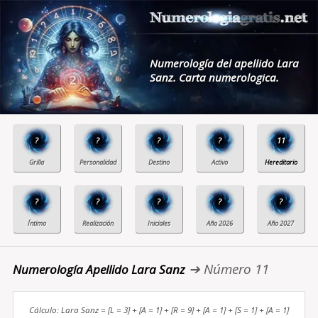
Numerología del apellido Lara
Sanz. Carta numerologica.
?
?
?
?
11
?
?
?
?
?
➔ Número 11
Numerología Apellido Lara Sanz
Cálculo: Lara Sanz = [L = 3] + [A = 1] + [R = 9] + [A = 1] + [S = 1] + [A = 1]