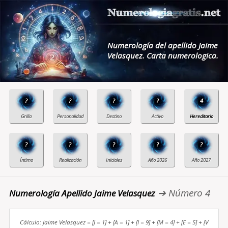
Numerología del apellido Jaime
Velasquez. Carta numerologica.
?
?
?
?
4
?
?
?
?
?
➔ Número 4
Numerología Apellido Jaime Velasquez
Cálculo: Jaime Velasquez = [J = 1] + [A = 1] + [I = 9] + [M = 4] + [E = 5] + [V