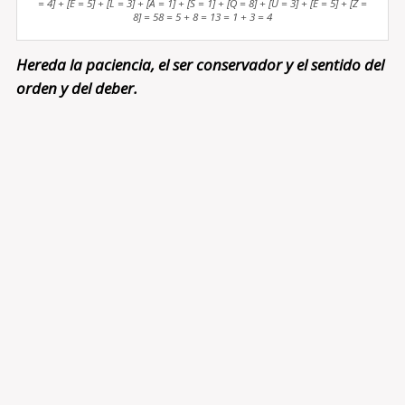
= 4] + [E = 5] + [L = 3] + [A = 1] + [S = 1] + [Q = 8] + [U = 3] + [E = 5] + [Z =
8] = 58 = 5 + 8 = 13 = 1 + 3 = 4
Hereda la paciencia, el ser conservador y el sentido del
orden y del deber.