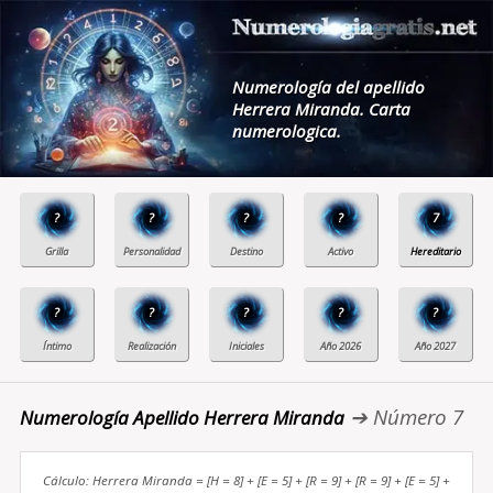
Numerología del apellido
Herrera Miranda. Carta
numerologica.
?
?
?
?
7
?
?
?
?
?
➔ Número 7
Numerología Apellido Herrera Miranda
Cálculo: Herrera Miranda = [H = 8] + [E = 5] + [R = 9] + [R = 9] + [E = 5] +