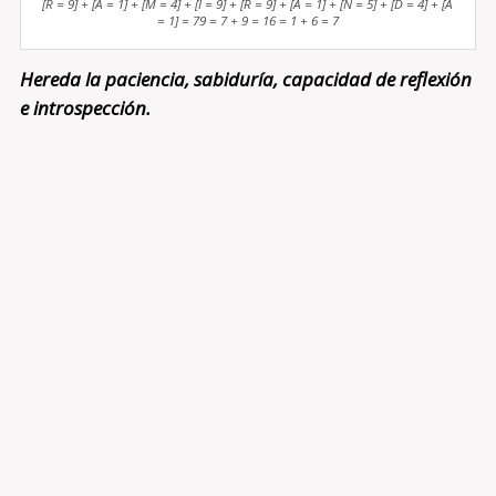
[R = 9] + [A = 1] + [M = 4] + [I = 9] + [R = 9] + [A = 1] + [N = 5] + [D = 4] + [A
= 1] = 79 = 7 + 9 = 16 = 1 + 6 = 7
Hereda la paciencia, sabiduría, capacidad de reflexión
e introspección.