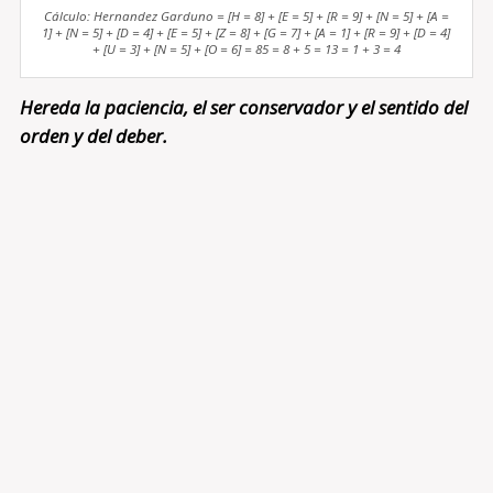
Cálculo: Hernandez Garduno = [H = 8] + [E = 5] + [R = 9] + [N = 5] + [A =
1] + [N = 5] + [D = 4] + [E = 5] + [Z = 8] + [G = 7] + [A = 1] + [R = 9] + [D = 4]
+ [U = 3] + [N = 5] + [O = 6] = 85 = 8 + 5 = 13 = 1 + 3 = 4
Hereda la paciencia, el ser conservador y el sentido del
orden y del deber.