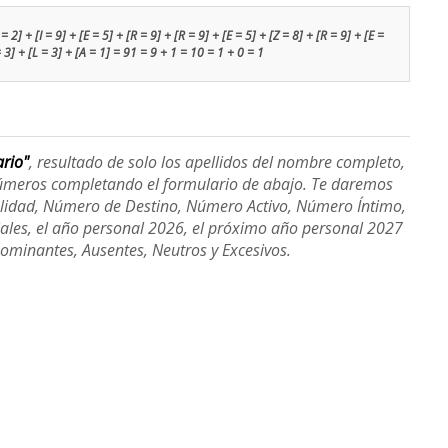
 2] + [I = 9] + [E = 5] + [R = 9] + [R = 9] + [E = 5] + [Z = 8] + [R = 9] + [E =
 = 3] + [L = 3] + [A = 1] = 91 = 9 + 1 = 10 = 1 + 0 = 1
ario"
, resultado de solo los apellidos del nombre completo,
úmeros completando el formulario de abajo. Te daremos
alidad, Número de Destino, Número Activo, Número Íntimo,
ales, el año personal 2026, el próximo año personal 2027
Dominantes, Ausentes, Neutros y Excesivos.