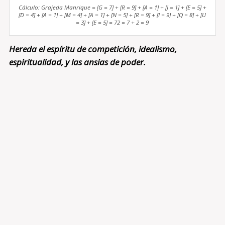
Cálculo: Grajeda Manrique = [G = 7] + [R = 9] + [A = 1] + [J = 1] + [E = 5] +
[D = 4] + [A = 1] + [M = 4] + [A = 1] + [N = 5] + [R = 9] + [I = 9] + [Q = 8] + [U
= 3] + [E = 5] = 72 = 7 + 2 = 9
Hereda el espíritu de competición, idealismo,
espiritualidad, y las ansias de poder.