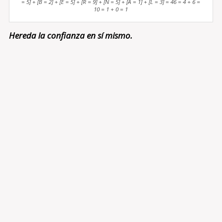
= 5] + [B = 2] + [E = 5] + [R = 9] + [N = 5] + [A = 1] + [L = 3] = 46 = 4 + 6 =
10 = 1 + 0 = 1
Hereda la confianza en sí mismo.