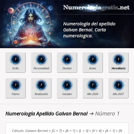
Numerología del apellido
Galvan Bernal. Carta
numerologica.
?
?
?
?
1
?
?
?
?
?
➔ Número 1
Numerología Apellido Galvan Bernal
Cálculo: Galvan Bernal = [G = 7] + [A = 1] + [L = 3] + [V = 4] + [A = 1] + [N