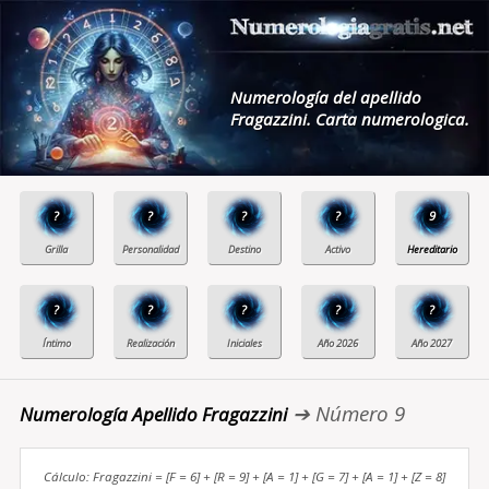
Numerología del apellido
Fragazzini. Carta numerologica.
?
?
?
?
9
?
?
?
?
?
➔ Número 9
Numerología Apellido Fragazzini
Cálculo: Fragazzini = [F = 6] + [R = 9] + [A = 1] + [G = 7] + [A = 1] + [Z = 8]