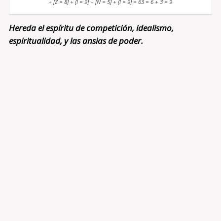
+ [Z = 8] + [I = 9] + [N = 5] + [I = 9] = 63 = 6 + 3 = 9
Hereda el espíritu de competición, idealismo,
espiritualidad, y las ansias de poder.