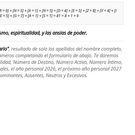
 = 9] + [N = 5] + [A = 1] + [N = 5] + [D = 4] + [E = 5] + [Z = 8] + [V = 4] + [I
[E = 5] + [G = 7] + [A = 1] + [S = 1] = 81 = 8 + 1 = 9
smo, espiritualidad, y las ansias de poder.
ario"
, resultado de solo los apellidos del nombre completo,
úmeros completando el formulario de abajo. Te daremos
alidad, Número de Destino, Número Activo, Número Íntimo,
ales, el año personal 2026, el próximo año personal 2027
Dominantes, Ausentes, Neutros y Excesivos.