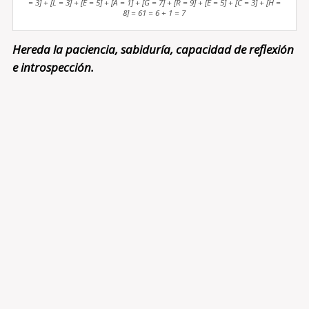
= 3] + [L = 3] + [E = 5] + [A = 1] + [G = 7] + [R = 9] + [E = 5] + [C = 3] + [H =
8] = 61 = 6 + 1 = 7
Hereda la paciencia, sabiduría, capacidad de reflexión
e introspección.