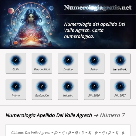
Numerología del apellido Del
Valle Agrech. Carta
numerologica.
?
?
?
?
7
?
?
?
?
?
➔ Número 7
Numerología Apellido Del Valle Agrech
Cálculo: Del Valle Agrech = [D = 4] + [E = 5] + [L = 3] + [V = 4] + [A = 1] + [L