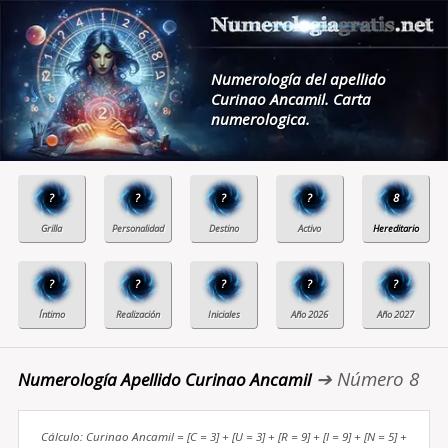
Numerología del apellido
Curinao Ancamil. Carta
numerologica.
?
?
?
?
8
?
?
?
?
?
➔ Número 8
Numerología Apellido Curinao Ancamil
Cálculo: Curinao Ancamil = [C = 3] + [U = 3] + [R = 9] + [I = 9] + [N = 5] +