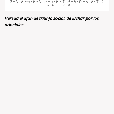
[A = 1] + [O = 6] + [A = 1] + [N = 5] + [C = 3] + [A = 1] + [M = 4] + [I = 9] + [L
= 3] = 62 = 6 + 2 = 8
Hereda el afán de triunfo social, de luchar por los
principios.