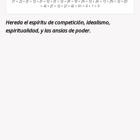
[T = 2] + [E = 5] + [F = 6] + [E = 5] + [R = 9] + [N = 5] + [A = 1] + [N = 5] + [D
= 4] + [E = 5] + [Z = 8] = 81 = 8 + 1 = 9
Hereda el espíritu de competición, idealismo,
espiritualidad, y las ansias de poder.