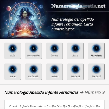
Numerología del apellido
Infante Fernandez. Carta
numerologica.
?
?
?
?
9
?
?
?
?
?
➔ Número 9
Numerología Apellido Infante Fernandez
Cálculo: Infante Fernandez = [I = 9] + [N = 5] + [F = 6] + [A = 1] + [N = 5] +