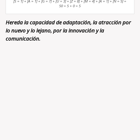
[S = 1] + [A = 1] + [G = 7] + [U = 3] + [Z = 8] + [M = 4] + [A = 1] + [N = 5] =
50 = 5 + 0 = 5
Hereda la capacidad de adaptación, la atracción por
lo nuevo y lo lejano, por la innovación y la
comunicación.