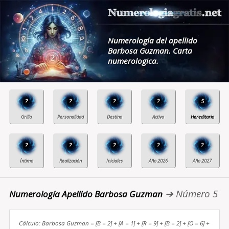
Numerología del apellido
Barbosa Guzman. Carta
numerologica.
?
?
?
?
5
?
?
?
?
?
➔ Número 5
Numerología Apellido Barbosa Guzman
Cálculo: Barbosa Guzman = [B = 2] + [A = 1] + [R = 9] + [B = 2] + [O = 6] +