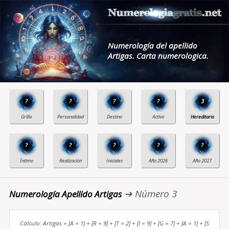
Numerología del apellido
Artigas. Carta numerologica.
?
?
?
?
3
?
?
?
?
?
➔ Número 3
Numerología Apellido Artigas
Cálculo: Artigas = [A = 1] + [R = 9] + [T = 2] + [I = 9] + [G = 7] + [A = 1] + [S