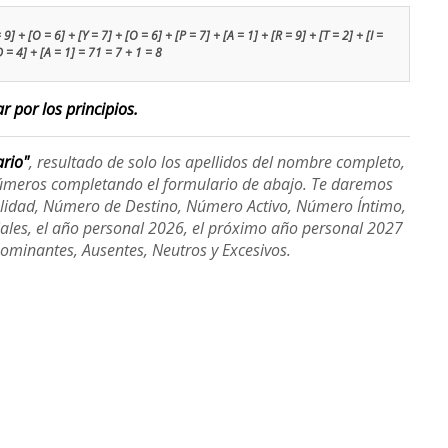
9] + [O = 6] + [Y = 7] + [O = 6] + [P = 7] + [A = 1] + [R = 9] + [T = 2] + [I =
D = 4] + [A = 1] = 71 = 7 + 1 = 8
r por los principios.
ario"
, resultado de solo los apellidos del nombre completo,
úmeros completando el formulario de abajo. Te daremos
alidad, Número de Destino, Número Activo, Número Íntimo,
ales, el año personal 2026, el próximo año personal 2027
Dominantes, Ausentes, Neutros y Excesivos.